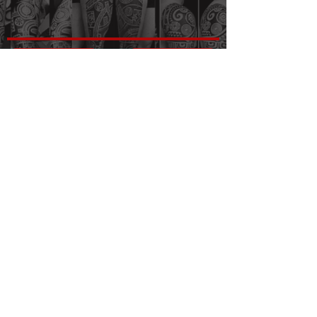
KONTAKT
Impressum
AGB
Datenschutz
Barrierefreiheitserklärung
Lohhof 30
92249 Vilseck, Germany
Deutschland
Link Tree