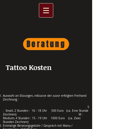
Beratung
Tattoo Kosten
Auswahl an Sitzungen, inklusive der zuvor erfolgten Freihand
Zeichnung :
S
: Small, 2 Stunden :
16 - 18 Uhr 500 Euro (ca. Eine Stunde
Zeichnen) M :
Medium, 4 Stunden : 15 - 19 Uhr 1000 Euro (ca. Zwei
Stunden Zeichnen)
Einmalige Beratungsgebühr / Gespräch mit Manu /