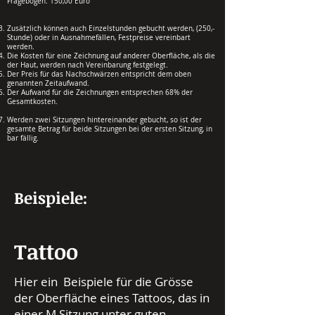
Fragebogen. 150,00 Euro
Zusätzlich können auch Einzelstunden gebucht werden, (250,-
Stunde) oder in Ausnahmefällen, Festpreise vereinbart
werden.
Die Kosten für eine Zeichnung auf anderer Oberfläche, als die
der Haut, werden nach Vereinbarung festgelegt.
Der Preis für das Nachschwärzen entspricht dem oben
genannten Zeitaufwand.
Der Aufwand für die Zeichnungen entsprechen 68% der
Gesamtkosten.
Werden zwei Sitzungen hintereinander gebucht, so ist der
gesamte Betrag für beide Sitzungen bei der ersten Sitzung, in
bar fällig.
Beispiele:
Tattoo
Hier ein Beispiele für die Grösse
der Oberfläche eines Tattoos, das in
einer M Sitzung unter guten