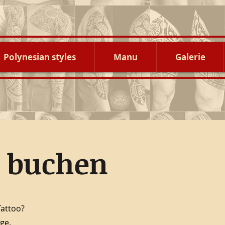
Polynesian styles
Manu
Galerie
 buchen
Tattoo?
ge.