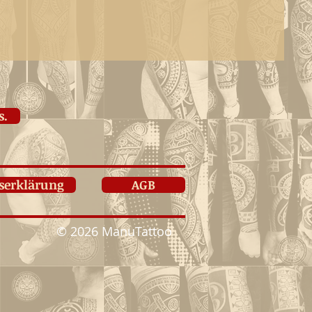
s.
tserklärung
AGB
© 2026 ManuTattoo