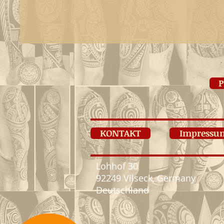
P
KONTAKT
Impressu
Lohhof 30
92249 Vilseck, Germany
Deutschland