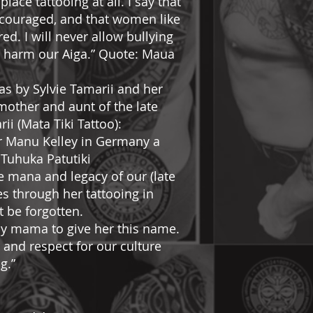
ace tattooing at all. I say that
ncouraged, and that women like
d. I will never allow bullying
o harm our Aiga.” Quote: Maua
s by Sylvie Tamarii and her
other and aunt of the late
ii (Mata Tiki Tattoo):
r Manu Kelley in Germany a
Tuhuka Patutiki
e mana and legacy of our (late
 through her tattooing in
t be forgotten.
my mama to give her this name.
and respect for our culture
g.”