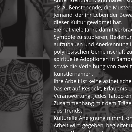
Ahnenidentität. Manu nähert sic
als Außenstehende, die Muster 
jemand, der ihr Leben der Be
dieser Kultur gewidmet hat.
Sie hat viele Jahre damit verbr
Symbole zu studieren, Beziehun
aufzubauen und Anerkennung i
polynesischen Gemeinschaft zu
spirituelle Adoptionen in Sam
sowie die Verleihung von zwei t
Künstlernamen.
Ihre Arbeit ist keine ästhetisc
basiert auf Respekt, Erlaubnis un
Verantwortung. Jedes Tattoo en
Zusammenhang mit dem Träger,
aus Trends.
Kulturelle Aneignung nimmt, o
Arbeit wird gegeben, begleitet 