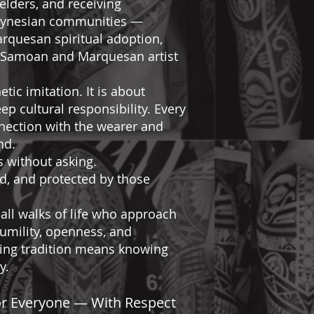
elders, and receiving
olynesian communities —
rquesan spiritual adoption,
a Samoan and Marquesan artist
tic imitation. It is about
ep cultural responsibility. Every
nnection with the wearer and
nd.
s without asking.
ed, and protected by those
all walks of life who approach
umility, openness, and
ing tradition means knowing
y.
for Everyone — With Respect