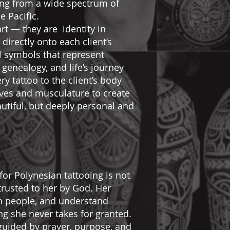
ing from a wide spectrum of
e Pacific.
rt — they are identity in
irectly onto each client’s
l symbols that represent
, genealogy, and life’s journey
 tattoo to the client’s body
rves and musculature to create
autiful, but deeply personal and
for Polynesian tattooing is not
rusted to her by God. Her
th people, and understand
ng she never takes for granted.
 guided by prayer, purpose, and