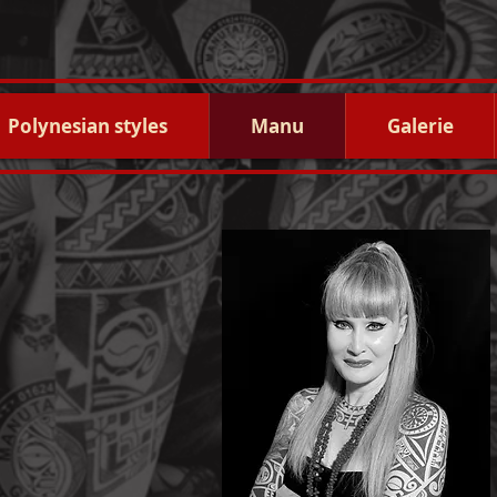
Polynesian styles
Manu
Galerie