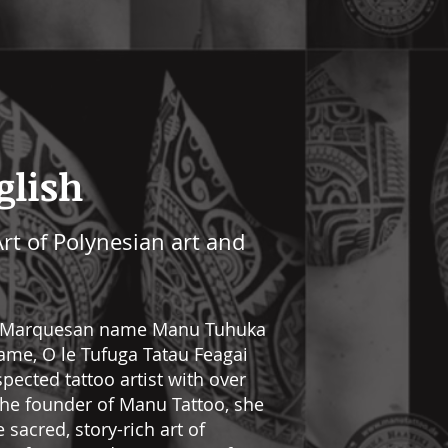
glish
rt of Polynesian art and
r Marquesan name Manu Tuhuka
ame, O le Tufuga Tatau Feagai
spected tattoo artist with over
the founder of Manu Tattoo, she
 sacred, story-rich art of