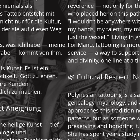
e niemals als
reverence — not only for the
s Tattoo entsteht mit
who placed her on this pat
cht nur für die Kultur,
“I wouldn’t be anywhere wi
 der sie auf diesen Weg
my hands, my talent, my m
just the vessel.” Living in 
les, was ich habe — meine
For Manu, tattooing is more t
fgabe — kommt von Ihm.
service — a way to support 
and divinity, one line at a t
s Kunst. Es ist ein
chkeit, Gott zu ehren,
🌿 Cultural Respect, N
ihre Kunden
lich zu machen.
Polynesian tattooing is a s
genealogy, mythology, and 
att Aneignung
approaches this tradition n
patterns, but as someone w
ne heilige Kunst — tief
preserving and honoring it.
ologie und
She has spent years studyi