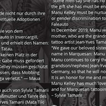
“Some men say she has no pl
the gift she has must be e
Manu Kelley must be nurture
de nicht nur durch ihre
or gender discrimination t
irituelle Adoptionen
Faleauto
In December 2019, Manu wa
sie von dem
mother, who are the grandm
to in Invercargill,
tattoo artist Jean-Yves Tamar
rt und erhielt den Namen:
“We gave our beloved siste
 Tatau.
name in Marquesan: Manu 
keinen Platz in der
Manu continues to carry th
re Gabe muss gefördert
grandson/nephew) Jean-Yves
elley müssen geschützt
Germany, so that he will no
assen, dass Mobbing
It is an honor for me and 
ga verletzt." — Maua
Manu Kelley has much love 
and for Marquesan tattooin
auch von Sylvie Tamarii
– Sylvie Tamarii
roßmutter und Tante des
ves Tamarii (Mata Tiki