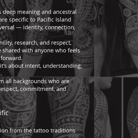
es deep meaning and ancestral
re specific to Pacific Island
versal — identity, connection,
ity, research, and respect,
e shared with anyone who feels
n forward.
it’s about intent, understanding,
.
m all backgrounds who are
h respect, commitment, and
fic
on from the tattoo traditions