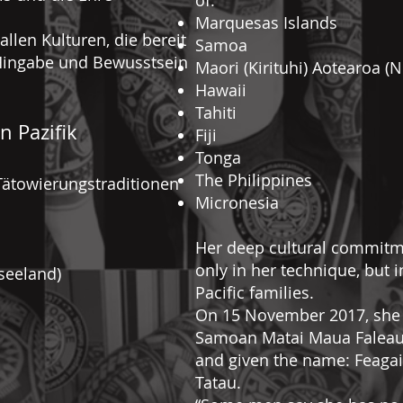
of:
Marquesas Islands
len Kulturen, die bereit
Samoa
 Hingabe und Bewusstsein
Maori (Kirituhi) Aotearoa (
Hawaii
Tahiti
 Pazifik
Fiji
Tonga
The Philippines
 Tätowierungstraditionen
Micronesia
Her deep cultural commitm
only in her technique, but i
useeland)
Pacific families.
On 15 November 2017, she 
Samoan Matai Maua Faleauto
and given the name: Feagai
Tatau.