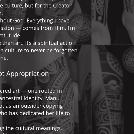
 culture, but for the Creator
h.
thout God. Everything I have —
ission — comes from Him. I’m
gratutude.
han art. It’s a spiritual act of
a culture to never be forgotten,
ime.
ot Appropriation
acred art — one rooted in
ancestral identity. Manu
ot as an outsider copying
ho has dedicated her life to
ng the cultural meanings,