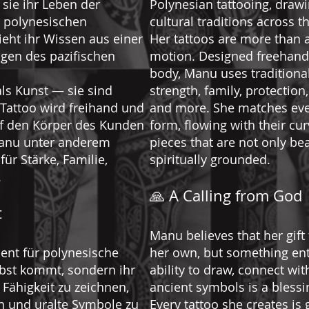
sie ihr Leben der
Polynesian tattooing, draw
r polynesischen
cultural traditions across th
eht ihr Wissen aus einer
Her tattoos are more than a
ungen des pazifischen
motion. Designed freehand d
body, Manu uses traditiona
ls Kunst — sie sind
strength, family, protection
 Tattoo wird freihand und
and more. She matches every
f den Körper des Kunden
form, flowing with their cu
Manu unter anderem
pieces that are not only be
ür Stärke, Familie,
spiritually grounded.
.
🙏 A Calling from God
t
Manu believes that her gift 
lent für polynesische
her own, but something ent
lbst kommt, sondern ihr
ability to draw, connect wi
 Fähigkeit zu zeichnen,
ancient symbols is a blessi
n und uralte Symbole zu
Every tattoo she creates is