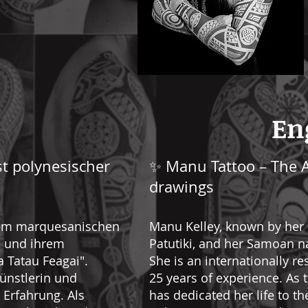
En
t polynesischer
✨ Manu Tattoo – The A
drawings
rem marquesanischen
Manu Kelley, known by he
, und ihrem
Patutiki, and her Samoan n
 Tatau Feagai".
She is an internationally re
Künstlerin und
25 years of experience. As 
 Erfahrung. Als
has dedicated her life to the