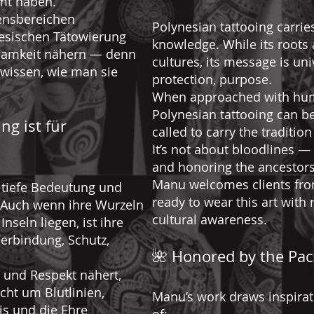
mt haben.
bensbereichen
Polynesian tattooing carri
nesischen Tätowierung
knowledge. While its roots a
tsamkeit nähern — denn
cultures, its message is uni
 wissen, wie man sie
protection, purpose.
When approached with humil
Polynesian tattooing can b
ng ist für
called to carry the traditio
It’s not about bloodlines — 
and honoring the ancestors
Manu welcomes clients fro
 tiefe Bedeutung und
ready to wear this art wit
. Auch wenn ihre Wurzeln
cultural awareness.
nseln liegen, ist ihre
 Verbindung, Schutz,
🌺 Honored by the Paci
 und Respekt nähert,
icht um Blutlinien,
Manu’s work draws inspirati
is und die Ehre