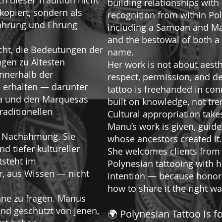
h dieser Tradition nicht
building relationships with 
kopiert, sondern als
recognition from within P
wahrung und Ehrung
including a Samoan and Ma
and the bestowal of both 
acht, die Bedeutungen der
name.
gen zu Ältesten
Her work is not about aesthe
nnerhalb der
respect, permission, and de
 erhalten — darunter
tattoo is freehanded in co
oa und den Marquesas
built on knowledge, not tre
raditionellen
Cultural appropriation take
Manu’s work is given, guid
he Nachahmung. Sie
whose ancestors created it.
d tiefer kultureller
She welcomes clients from 
tsteht im
Polynesian tattooing with h
 aus Wissen — nicht
intention — because honor
how to share it the right wa
hne zu fragen. Manus
und geschützt von jenen,
🌍 Polynesian Tattoo Is 