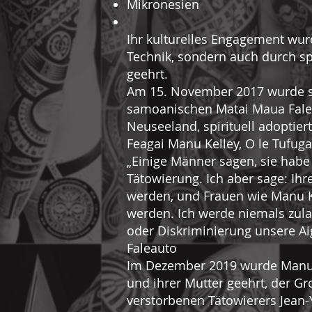
Mikronesien
Ihr kulturelles Engagement wur
Technik, sondern auch durch sp
geehrt.
Am 15. November 2017 wurde 
samoanischen Matai Maua Faleau
Neuseeland, spirituell adoptie
Feagai Manu Kelley, O le Tufuga
„Einige Männer sagen, sie habe 
Tätowierung. Ich aber sage: Ih
werden, und Frauen wie Manu K
werden. Ich werde niemals zul
oder Diskriminierung unsere Ai
Faleauto
Im Dezember 2019 wurde Manu 
und ihrer Mutter geehrt, der G
verstorbenen Tätowierers Jean-Y