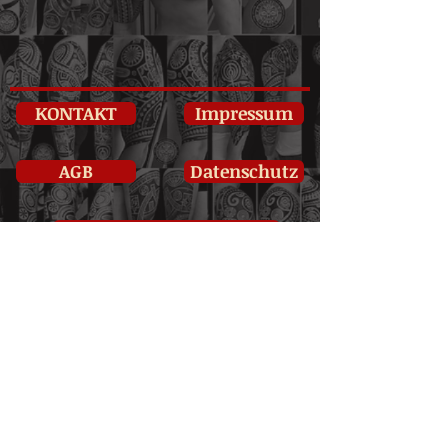
KONTAKT
Impressum
AGB
Datenschutz
Barrierefreiheitserklärung
Lohhof 30
92249 Vilseck, Germany
Deutschland
Link Tree