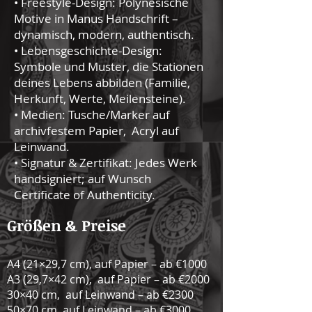
• Freestyle-Design: Polynesische
Motive in Manus Handschrift –
dynamisch, modern, authentisch.
• Lebensgeschichte-Design:
Symbole und Muster, die Stationen
deines Lebens abbilden (Familie,
Herkunft, Werte, Meilensteine).
• Medien: Tusche/Marker auf
archivfestem Papier, Acryl auf
Leinwand.
• Signatur & Zertifikat: Jedes Werk
handsigniert; auf Wunsch
Certificate of Authenticity.
Größen & Preise
A4 (21×29,7 cm), auf Papier – ab €1000
A3 (29,7×42 cm), auf Papier – ab €2000
30×40 cm, auf Leinwand – ab €2300
50×70 cm, auf Leinwand – ab €3000