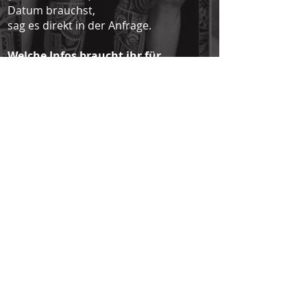
Datum brauchst,
sag es direkt in der Anfrage.
Welche Infos braucht ihr für
Lebensgeschichte-Designs?
Stichpunkte zu Familie, Herkunft,
Werten, wichtigen Orten/Daten; Fotos
sind hilfreich.
Welche Nutzungsrechte sind
enthalten?
Privater Gebrauch ist enthalten. Für
kommerzielle Nutzung (z. B.
Drucke/Logos/Merch) bitte Lizenz
anfragen.
Versendet ihr international?
Ja. Weltweit; Versandkosten und ggf.
Zoll/Einfuhrsteuern (außerhalb der EU)
kommen hinzu.