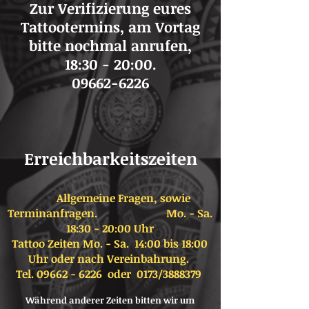
Zur Verifizierung eures
Tattootermins, am Vortag
bitte nochmal anrufen,
18:30 - 20:00.
09662-6226
Erreichbarkeitszeiten
Allgemeine Fragen, sowie
Terminanfragen.
Mo. - Sa.
18:30 - 20:00 Uhr
Tattoo Zeiten Mo. - Sa. 14:00 bis 18:00
Uhr oder nach Vereinbahrung.
Tel.
09662 - 6226
oder 0173/3888379
Während anderer Zeiten bitten wir um