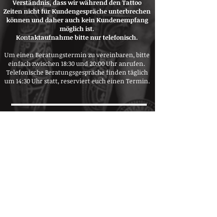
Verständnis, dass wir während den Tattoo
Zeiten nicht für Kundengespräche unterbrechen
können und daher auch kein Kundenempfang
möglich ist.
Kontaktaufnahme bitte nur telefonisch.
Um einen Beratungstermin zu v
ereinbaren, bitte
einfach zwischen 18:30 und 20:00 Uhr anrufen.
T
elefonische Beratungsgespräche finden täglich
um 14:30 Uhr statt, reserviert euch einen Termin.
Beratung
Ab Februar 2027 auch in
Undeloh!
Wir freuen uns, euch bald
auch in unserem zweiten
Studio in Undeloh,